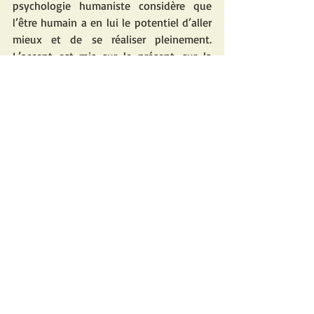
psychologie humaniste considère que 
l’être humain a en lui le potentiel d’aller 
mieux et de se réaliser pleinement. 
L’accent est mis sur le présent, sur la 
capacité de l’individu à prendre 
conscience de sa situation et à chercher 
à résoudre ses difficultés. Le rôle du 
thérapeute est de faciliter l’exploration 
de soi afin de donner un sens à son 
monde et de participer à la construction 
active de son être.
Fatoumata KANE