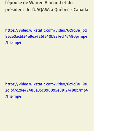
l'épouse de Warren Allmand et du 
président de l'UAQASA à Québec - Canada
https://video.wixstatic.com/video/6c9d8e_bd
9e2e0acbf34e9ea4a6fa40b83f4cf4/480p/mp4
/file.mp4
https://video.wixstatic.com/video/6c9d8e_9e
2c1bf7c29e42488a35c896095e8912/480p/mp4
/file.mp4